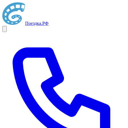
Поездка
.РФ