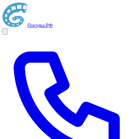
Поездка
.РФ