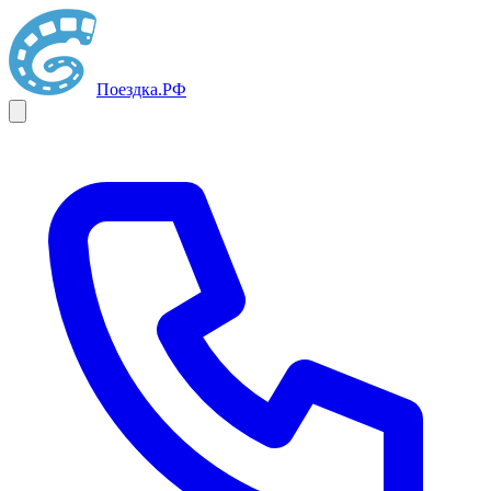
Поездка
.РФ