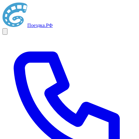
Поездка
.РФ