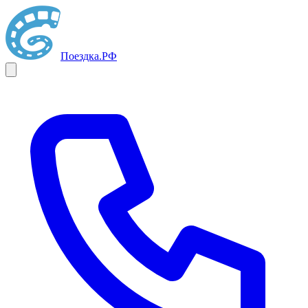
Поездка
.РФ