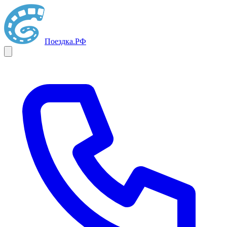
Поездка
.РФ