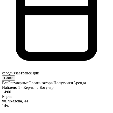
сегодня
завтра
все дни
Найти
Все
Регулярные
Организаторы
Попутчики
Аренда
Найдено
1
· Керчь → Богучар
14:00
Керчь
ул. Чкалова, 44
14ч.