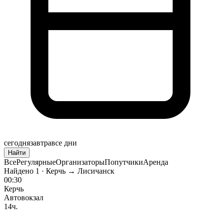
сегодня
завтра
все дни
Найти
Все
Регулярные
Организаторы
Попутчики
Аренда
Найдено
1
· Керчь → Лисичанск
00:30
Керчь
Автовокзал
14ч.