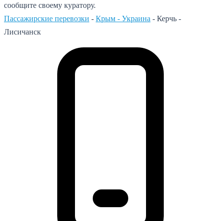
сообщите своему куратору.
Пассажирские перевозки
-
Крым - Украина
-
Керчь -
Лисичанск