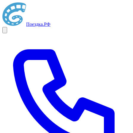
Поездка
.РФ