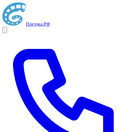
Поездка
.РФ