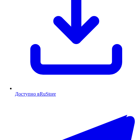
Доступно в
RuStore