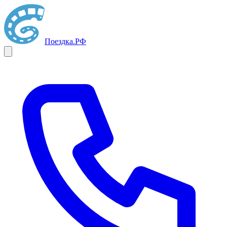
Поездка
.РФ