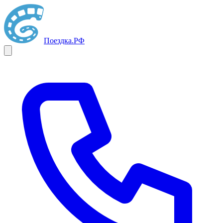
Поездка
.РФ