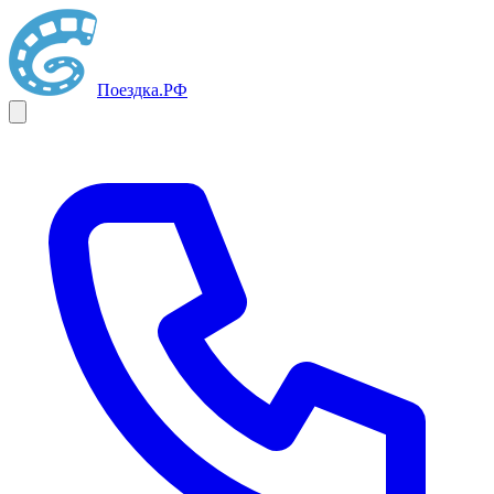
Поездка
.РФ