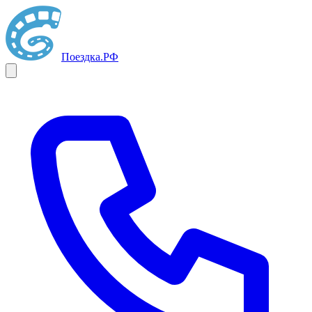
Поездка
.РФ