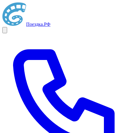
Поездка
.РФ