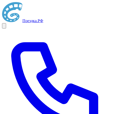
Поездка
.РФ