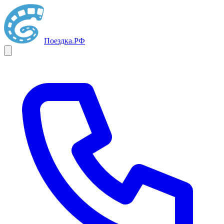
Поездка
.РФ