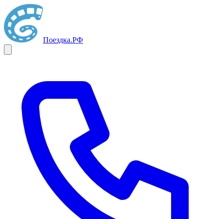
Поездка
.РФ