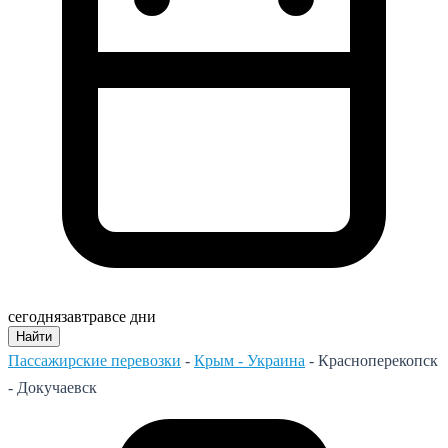
сегодня
завтра
все дни
Найти
Пассажирские перевозки
-
Крым - Украина
-
Красноперекопск
- Докучаевск