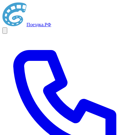
Поездка
.РФ