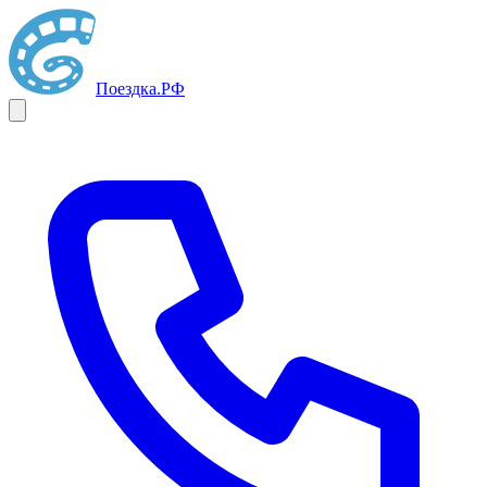
Поездка
.РФ