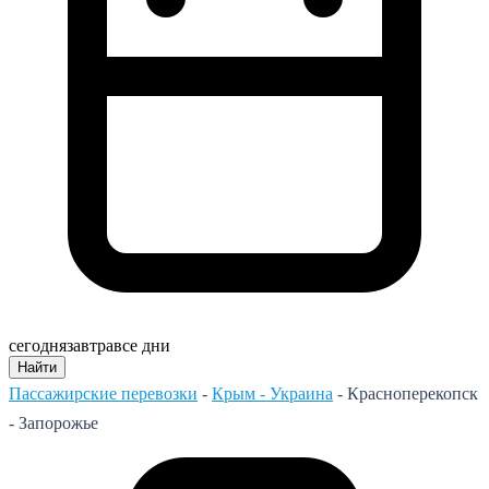
сегодня
завтра
все дни
Найти
Пассажирские перевозки
-
Крым - Украина
-
Красноперекопск
- Запорожье