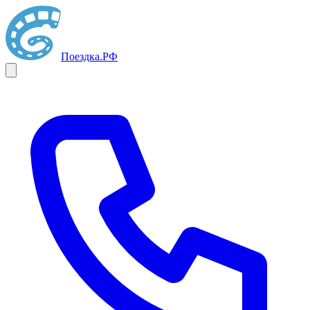
Поездка
.РФ