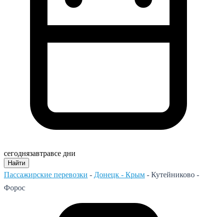
сегодня
завтра
все дни
Найти
Пассажирские перевозки
-
Донецк - Крым
-
Кутейниково -
Форос