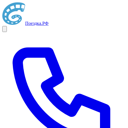
Поездка
.РФ