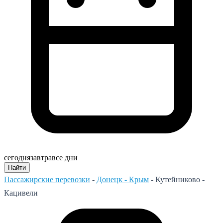
сегодня
завтра
все дни
Найти
Пассажирские перевозки
-
Донецк - Крым
-
Кутейниково -
Кацивели