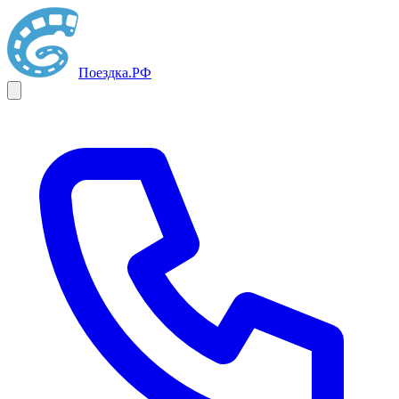
Поездка
.РФ