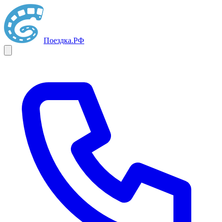
Поездка
.РФ