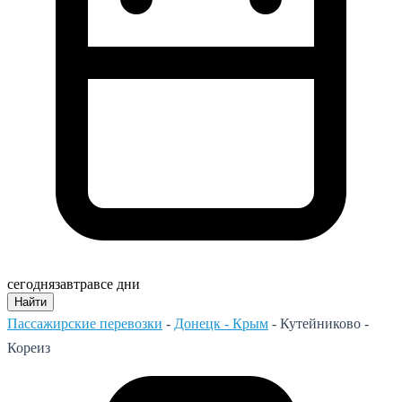
сегодня
завтра
все дни
Найти
Пассажирские перевозки
-
Донецк - Крым
-
Кутейниково -
Кореиз