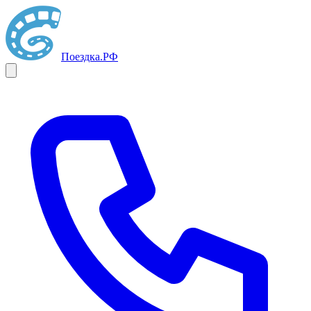
Поездка
.РФ