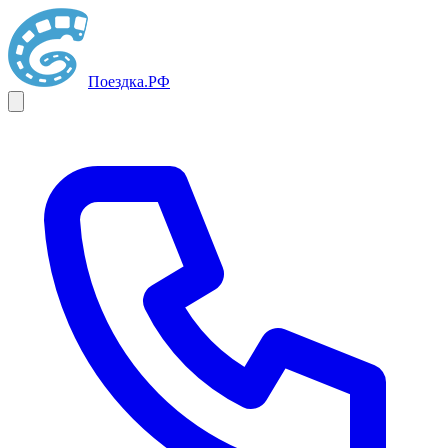
Поездка
.РФ