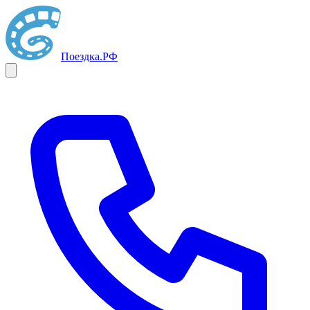
Поездка
.РФ