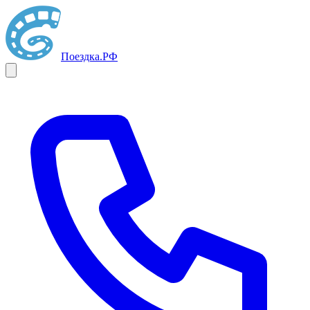
Поездка
.РФ