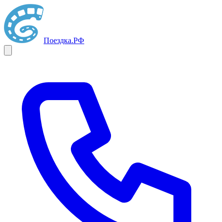
Поездка
.РФ