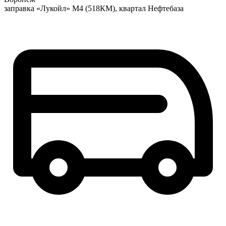
заправка «Лукойл» М4 (518КМ), квартал Нефтебаза