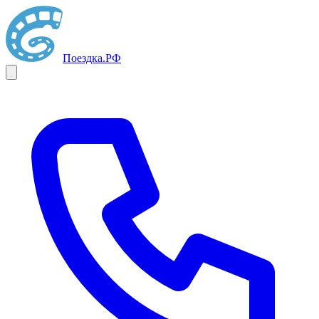
Поездка
.РФ