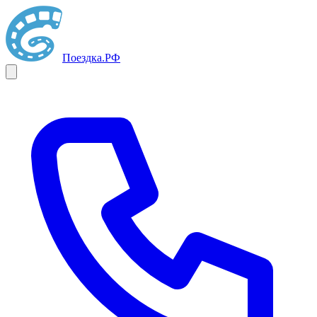
Поездка
.РФ