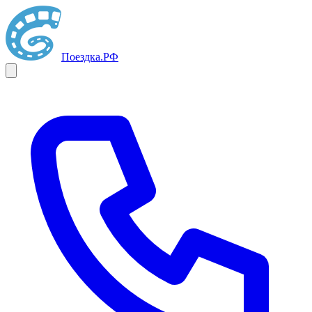
Поездка
.РФ