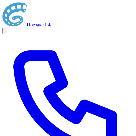
Поездка
.РФ