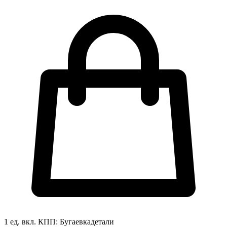
1 ед. вкл.
КПП:
Бугаевка
детали