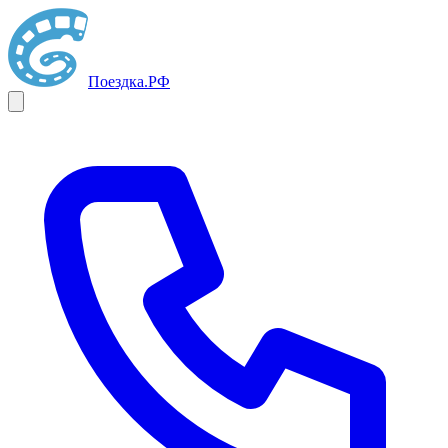
Поездка
.РФ