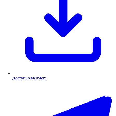
Доступно в
RuStore