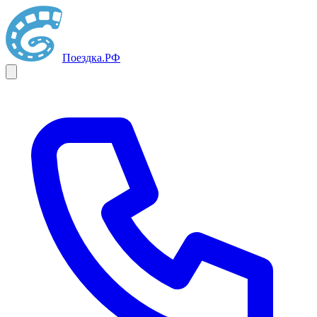
Поездка
.РФ