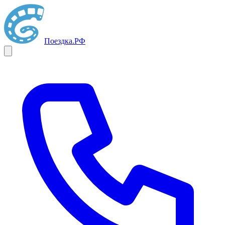
Поездка
.РФ