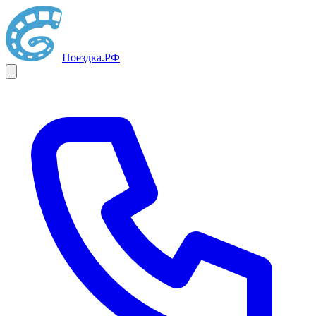
Поездка
.РФ