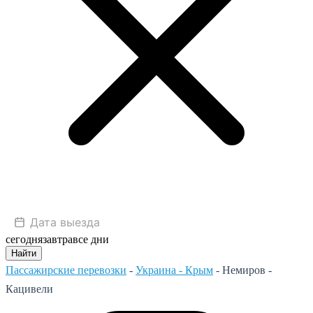
сегодня
завтра
все дни
Найти
Пассажирские перевозки
-
Украина - Крым
-
Немиров -
Кацивели