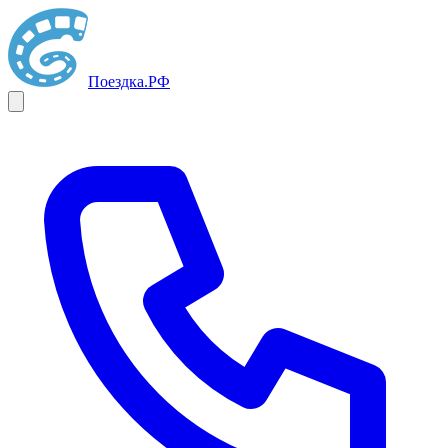
Поездка
.РФ