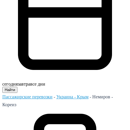
сегодня
завтра
все дни
Найти
Пассажирские перевозки
-
Украина - Крым
-
Немиров -
Кореиз