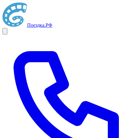
Поездка
.РФ