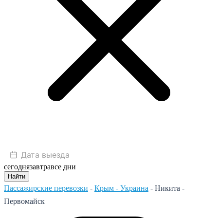
сегодня
завтра
все дни
Найти
Пассажирские перевозки
-
Крым - Украина
-
Никита -
Первомайск