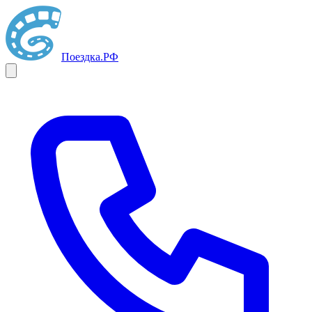
Поездка
.РФ