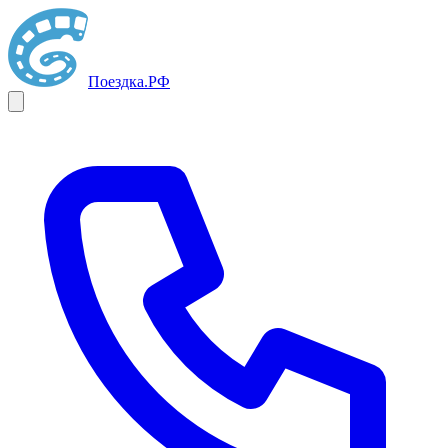
Поездка
.РФ