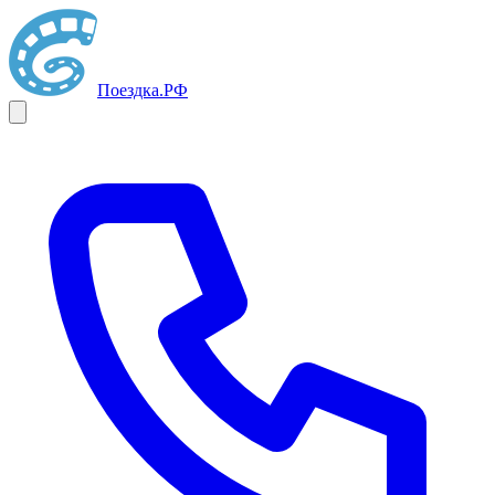
Поездка
.РФ