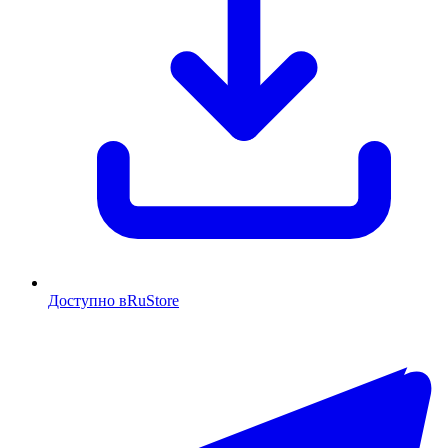
Доступно в
RuStore