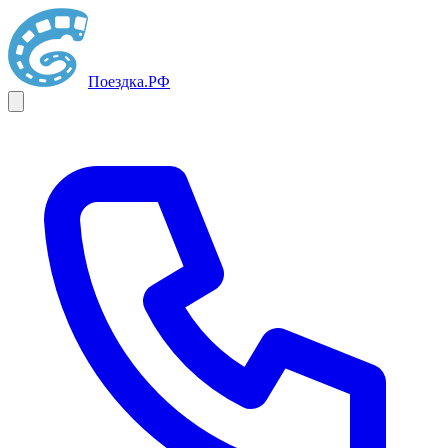
Поездка
.РФ