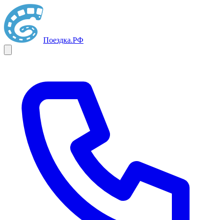
Поездка
.РФ