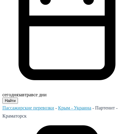
сегодня
завтра
все дни
Найти
Пассажирские перевозки
-
Крым - Украина
-
Партенит -
Краматорск