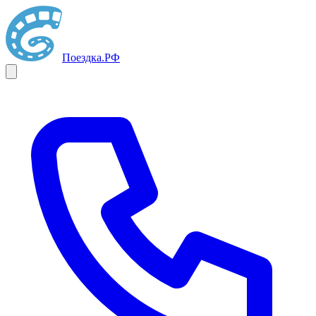
Поездка
.РФ