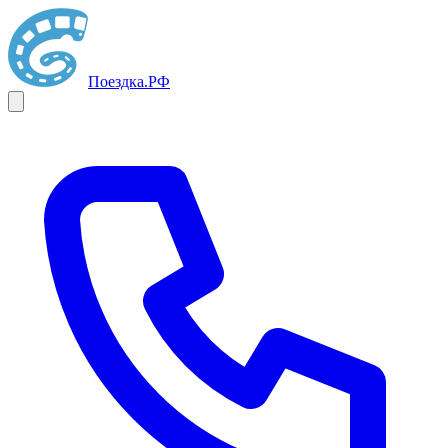
Поездка
.РФ