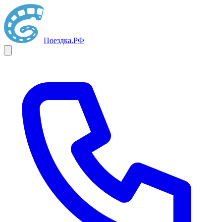
Поездка
.РФ