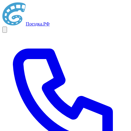
Поездка
.РФ