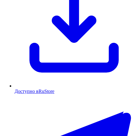
Доступно в
RuStore