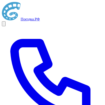
Поездка
.РФ