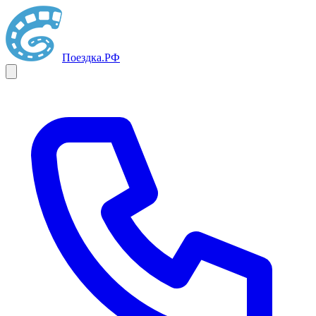
Поездка
.РФ