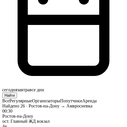
сегодня
завтра
все дни
Найти
Все
Регулярные
Организаторы
Попутчики
Аренда
Найдено
26
· Ростов-на-Дону → Амвросиевка
00:30
Ростов-на-Дону
ост. Главный ЖД вокзал
4ч.