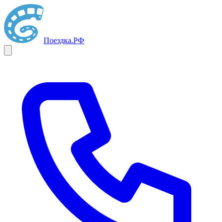
Поездка
.РФ