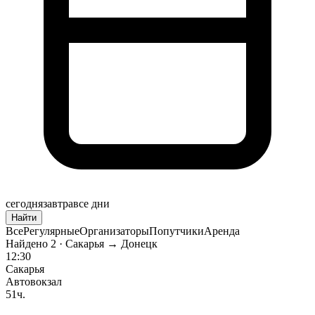
сегодня
завтра
все дни
Найти
Все
Регулярные
Организаторы
Попутчики
Аренда
Найдено
2
· Сакарья → Донецк
12:30
Сакарья
Автовокзал
51ч.