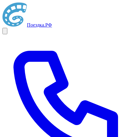
Поездка
.РФ